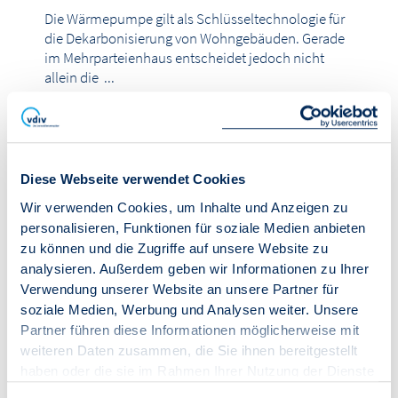
Die Wärmepumpe gilt als Schlüsseltechnologie für
die Dekarbonisierung von Wohngebäuden. Gerade
im Mehrparteienhaus entscheidet jedoch nicht
allein die ...
weiterlesen
Diese Webseite verwendet Cookies
01.06.2026
Partner-Praxistipp
Wir verwenden Cookies, um Inhalte und Anzeigen zu
Hydraulischen Abgleich jetzt
personalisieren, Funktionen für soziale Medien anbieten
digital und förderfähig umsetzen
zu können und die Zugriffe auf unsere Website zu
analysieren. Außerdem geben wir Informationen zu Ihrer
Der hydraulische Abgleich ist längst eine
Verwendung unserer Website an unsere Partner für
anerkannte Maßnahme, um in
soziale Medien, Werbung und Analysen weiter. Unsere
Mehrfamilienhäusern Energie und Kosten
Partner führen diese Informationen möglicherweise mit
einzusparen. Für Verwaltungen bedeutete ...
weiteren Daten zusammen, die Sie ihnen bereitgestellt
weiterlesen
haben oder die sie im Rahmen Ihrer Nutzung der Dienste
gesammelt haben.