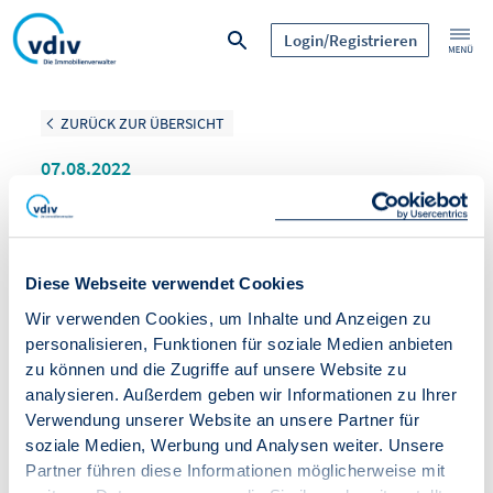
Login/Registrieren
ZURÜCK ZUR ÜBERSICHT
07.08.2022
VDIV-Young Professionals:
Die Zukunft der Branche
Diese Webseite verwendet Cookies
Was bewegt den Nachwuchs? Welche Themen,
Wir verwenden Cookies, um Inhalte und Anzeigen zu
Projekte und Formate findet die neue
personalisieren, Funktionen für soziale Medien anbieten
Verwaltungsgeneration wichtig? Bei den Young
zu können und die Zugriffe auf unsere Website zu
Professionals wird genau das diskutiert.
analysieren. Außerdem geben wir Informationen zu Ihrer
Die Nachwuchsgeneration der Immobilienbrache hat
Verwendung unserer Website an unsere Partner für
eigene Ansprüche und keine Lust auf ein verstaubtes
soziale Medien, Werbung und Analysen weiter. Unsere
Image. Kollegialer Austausch und echte Perspektiven
Partner führen diese Informationen möglicherweise mit