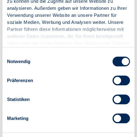
zu können und die Zugriffe auf unsere Website zu
analysieren. Außerdem geben wir Informationen zu Ihrer
Seminarnummer
26019
Verwendung unserer Website an unsere Partner für
Format
Online-Seminar
soziale Medien, Werbung und Analysen weiter. Unsere
Referentin
Walburga Egle
Partner führen diese Informationen möglicherweise mit
Datum (Zeitraum)
01.09.2026 (10:00 - 11:30
weiteren Daten zusammen, die Sie ihnen bereitgestellt
Uhr)
Ort
online
haben oder die sie im Rahmen Ihrer Nutzung der Dienste
gesammelt haben.
Teilnahmegebühr Mitglied:
101,15 € (85,00 € zzgl. 19,00
Einwilligungsauswahl
% USt.)
Notwendig
Teilnahmegebühr Nicht-
136,85 € (115,00 € zzgl.
Mitglied:
19,00 % USt.)
Präferenzen
ZUR VERANSTALTUNG
IN DEN WARENKORB
Statistiken
Marketing
Online-Seminar
"Crashkurs WEG-