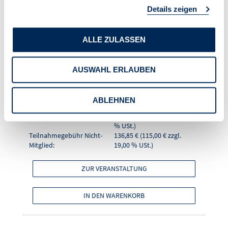
Details zeigen
Verwalter - Teil 2"
ALLE ZULASSEN
Seminarnummer
26020
Format
Online-Seminar
AUSWAHL ERLAUBEN
Referentin
Walburga Egle
Datum (Zeitraum)
02.09.2026 (10:00 - 11:30
Uhr)
ABLEHNEN
Ort
online
Teilnahmegebühr Mitglied:
101,15 € (85,00 € zzgl. 19,00
% USt.)
Teilnahmegebühr Nicht-
136,85 € (115,00 € zzgl.
Mitglied:
19,00 % USt.)
ZUR VERANSTALTUNG
IN DEN WARENKORB