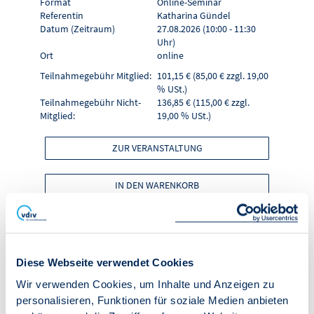
Format
Online-Seminar
Referentin
Katharina Gündel
Datum (Zeitraum)
27.08.2026 (10:00 - 11:30
Uhr)
Ort
online
Teilnahmegebühr Mitglied:
101,15 € (85,00 € zzgl. 19,00
% USt.)
Teilnahmegebühr Nicht-
136,85 € (115,00 € zzgl.
Mitglied:
19,00 % USt.)
ZUR VERANSTALTUNG
IN DEN WARENKORB
Online-Seminar
"Crashkurs WEG-
Diese Webseite verwendet Cookies
Wir verwenden Cookies, um Inhalte und Anzeigen zu
Verwalter - Teil 1"
personalisieren, Funktionen für soziale Medien anbieten