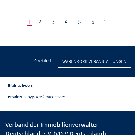
1
2
3
4
5
6
0
Artikel
WARENKORB VERANSTALTUNGEN
Bildnachweis
Header:
Sepy
@stock.adobe.com
Verband der Immobilienverwalter
Deutschland e. V. (VDIV Deutschland)