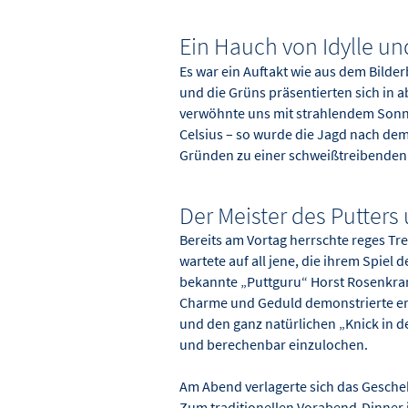
Ein Hauch von Idylle u
Es war ein Auftakt wie aus dem Bilder
und die Grüns präsentierten sich in
verwöhnte uns mit strahlendem Son
Celsius – so wurde die Jagd nach dem
Gründen zu einer schweißtreibende
Der Meister des Putter
Bereits am Vortag herrschte reges Tr
wartete auf all jene, die ihrem Spiel d
bekannte „Puttguru“ Horst Rosenkranz
Charme und Geduld demonstrierte er,
und den ganz natürlichen „Knick in de
und berechenbar einzulochen.
Am Abend verlagerte sich das Gesche
Zum traditionellen Vorabend-Dinner 