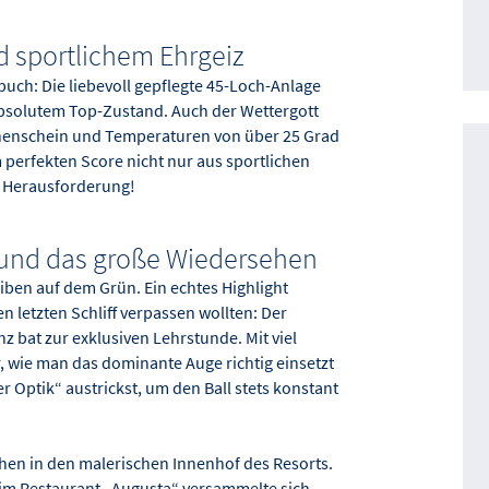
nd sportlichem Ehrgeiz
buch: Die liebevoll gepflegte 45-Loch-Anlage
 absolutem Top-Zustand. Auch der Wettergott
nenschein und Temperaturen von über 25 Grad
 perfekten Score nicht nur aus sportlichen
n Herausforderung!
s und das große Wiedersehen
eiben auf dem Grün. Ein echtes Highlight
en letzten Schliff verpassen wollten: Der
 bat zur exklusiven Lehrstunde. Mit viel
 wie man das dominante Auge richtig einsetzt
r Optik“ austrickst, um den Ball stets konstant
hen in den malerischen Innenhof des Resorts.
im Restaurant „Augusta“ versammelte sich