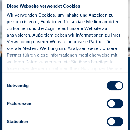
Diese Webseite verwendet Cookies
Wir verwenden Cookies, um Inhalte und Anzeigen zu
personalisieren, Funktionen für soziale Medien anbieten
zu können und die Zugriffe auf unsere Website zu
analysieren. Außerdem geben wir Informationen zu Ihrer
Verwendung unserer Website an unsere Partner für
soziale Medien, Werbung und Analysen weiter. Unsere
Partner führen diese Informationen möglicherweise mit
weiteren Daten zusammen, die Sie ihnen bereitgestellt
Mitglied werden und Vorteile
haben oder die sie im Rahmen Ihrer Nutzung der Dienste
gesammelt haben.
genießen
Einwilligungsauswahl
Notwendig
Die Mitgliedschaft in den VDIV-Landesverbänden ist als
Gütesiegel für Professionalität anerkannt und damit Garant
Präferenzen
für Ihre Kompetenz und Seriosität.
Statistiken
VORTEILE ENTDECKEN