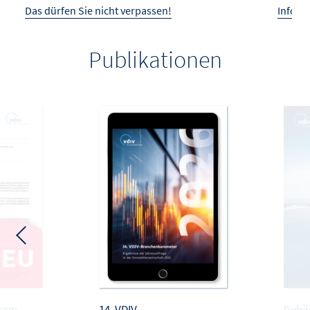
Das dürfen Sie nicht verpassen!
Infos 
Publikationen
rag:
14. VDIV-
Gebä