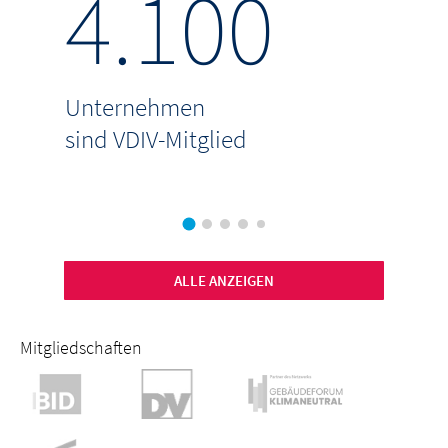
4.100
8
Unternehmen
verw
sind VDIV-Mitglied
 p.a
ALLE ANZEIGEN
Mitgliedschaften