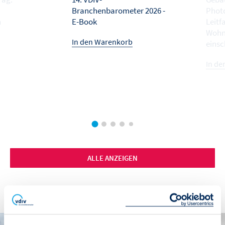
Branchenbarometer 2026 -
Photo
n
E-Book
Leitf
Wohn
In den Warenkorb
einsc
In de
ALLE ANZEIGEN