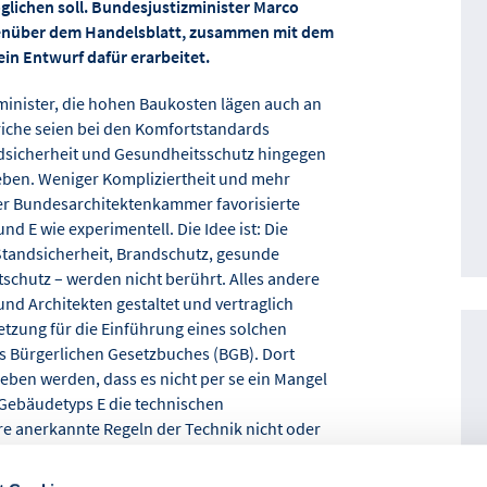
lichen soll. Bundesjustizminister Marco
enüber dem Handelsblatt, zusammen mit dem
in Entwurf dafür erarbeitet.
zminister, die hohen Baukosten lägen auch an
iche seien bei den Komfortstandards
ndsicherheit und Gesundheitsschutz hingegen
geben. Weniger Kompliziertheit und mehr
 der Bundesarchitektenkammer favorisierte
nd E wie experimentell. Die Idee ist: Die
Standsicherheit, Brandschutz, gesunde
chutz – werden nicht berührt. Alles andere
nd Architekten gestaltet und vertraglich
etzung für die Einführung eines solchen
s Bürgerlichen Gesetzbuches (BGB). Dort
ieben werden, dass es nicht per se ein Mangel
 Gebäudetyps E die technischen
 anerkannte Regeln der Technik nicht oder
den. Eine solche Regelung würde für Planer
Haftungsproblem lösen. Die Bundesregierung