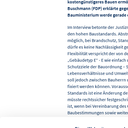
kostengünstigeres Bauen ermög
Buschmann (FDP) erklärte geg
Bauministerium werde gerade e
Im Interview betonte der Justi
den hohen Baustandards. Abstr
möglich, bei Brandschutz, Sta
dürfe es keine Nachlässigkeit 
Flexibilität verspricht der von
„Gebäudetyp E“ - E wie einfach u
Schutzziele der Bauordnung – 
Lebensverhältnisse und Umwelts
soll jedoch zwischen Bauherrn u
fixiert werden können. Vorauss
Standards ist eine Änderung de
müsste rechtssicher festgeschr
ist, wenn bei Vereinbarung des
Baubestimmungen sowie weitere
nicht in Gänze eingehalten wer
und ausführende Betriebe das 