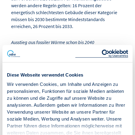
werden andere Regeln gelten: 16 Prozent der
energetisch schlechtesten Gebäude dieser Kategorie
müssen bis 2030 bestimmte Mindeststandards
erreichen, 26 Prozent bis 2033.
Ausstieg aus fossiler Wärme schon bis 2040
Teil der Einigung auf EU-Ebene ist auch der vollständige
Ausstieg aus der Verwendung fossiler Brennstoffe bei
der Wärme- und Kälteversorgung bis 2040, also vier
Diese Webseite verwendet Cookies
Jahre früher als im gerade überarbeiteten deutschen
Wir verwenden Cookies, um Inhalte und Anzeigen zu
Gebäudeenergiegesetz (GEG) festgeschrieben. Die
personalisieren, Funktionen für soziale Medien anbieten
Förderung von fossil betriebenen Heizungen soll nur
zu können und die Zugriffe auf unsere Website zu
noch bis 2025 möglich sein, so die EU-Pläne weiter.
analysieren. Außerdem geben wir Informationen zu Ihrer
Verwendung unserer Website an unsere Partner für
Darüber hinaus hat das Trilogverfahren für Neubauten
soziale Medien, Werbung und Analysen weiter. Unsere
den Rahmen gesteckt: Ab 2030 sollen alle Neubauten
Partner führen diese Informationen möglicherweise mit
den Standard „Null-Emissions-Gebäude“ einhalten.
weiteren Daten zusammen, die Sie ihnen bereitgestellt