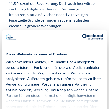
11,5 Prozent der Bevölkerung. Doch auch hier würde
ein Umzug lediglich vorhandene Wohnungen
freisetzen, statt zusätzlichen Bedarf zu erzeugen.
Finanzielle Gründe verhindern zudem häufig den
Wechsel in größere Wohnungen.
Insgesamt deuten die Analysen darauf hin, dass ein
realistischer Nachholbedarf bei etwa 300.000
Wohnungen liegt. Der Engpass konzentriert sich auf die
Diese Webseite verwendet Cookies
großen Metropolregionen, wo die Knappheit weiterhin
Druck auf Mieten und Kaufpreise ausübt.
Wir verwenden Cookies, um Inhalte und Anzeigen zu
personalisieren, Funktionen für soziale Medien anbieten
zu können und die Zugriffe auf unsere Website zu
Hier zur Kurzprognose des
analysieren. Außerdem geben wir Informationen zu Ihrer
BBSR:
https://www.bbsr.bund.de/BBSR/DE/forschung/
Verwendung unserer Website an unsere Partner für
fachbeitraege/wohnen-
soziale Medien, Werbung und Analysen weiter. Unsere
immobilien/wohnungsmarktprognose/prognose/Dow
Partner führen diese Informationen möglicherweise mit
nloads/kurzzusammenfassung.pdf?
weiteren Daten zusammen, die Sie ihnen bereitgestellt
__blob=publicationFile&v=2
haben oder die sie im Rahmen Ihrer Nutzung der Dienste