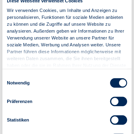
Diese Webseite verwendet Cookies
Die Wissenschaftler verweisen darauf, dass die
Wir verwenden Cookies, um Inhalte und Anzeigen zu
Baubranche noch von einem hohen Auftragsbestand
personalisieren, Funktionen für soziale Medien anbieten
profitiere, wobei derzeit bereits viele Aufträge storniert
zu können und die Zugriffe auf unsere Website zu
werden. Ein Ende des Bauabschwungs scheine
analysieren. Außerdem geben wir Informationen zu Ihrer
angesichts rückläufiger Nachfrage, weiterer
Verwendung unserer Website an unsere Partner für
Leitzinserhöhungen und zusätzlicher Straffungen der
soziale Medien, Werbung und Analysen weiter. Unsere
Kreditvergabe durch die Banken nicht in Sicht. Das IMK
Partner führen diese Informationen möglicherweise mit
befürchtet einen Kapazitätsabbau, durch den das
weiteren Daten zusammen, die Sie ihnen bereitgestellt
verfügbare Angebot auch mittelfristig weit hinter dem
haben oder die sie im Rahmen Ihrer Nutzung der Dienste
Bedarf zurückbleiben werde.
gesammelt haben.
Einwilligungsauswahl
Notwendig
Als eine Lösung schlagen die Wissenschaftler die
Erhöhung bestehender KfW-Programme zum (sozialen)
Wohnungsbau vor, da diese in der Regel direkt an der
Präferenzen
Senkung der Finanzierungskosten ansetzten.
Interessante Fördermöglichkeiten biete außerdem das
Erbbaurecht.
Statistiken