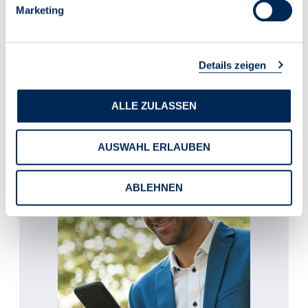
Die Analyse mit dem Titel „
Mehr öffentlicher
Marketing
Wohnungsbau zum Erhalt der Kapazitäten?
“ ist hier
zum Download verfügbar.
Details zeigen
ALLE ZULASSEN
AUSWAHL ERLAUBEN
ABLEHNEN