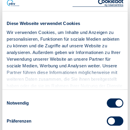
Inhalte zu liefern? In diesem Online-Seminar wird
Ihnen anhand konkreter Beispiele…
/veranstaltung/online-seminar-26044
Diese Webseite verwendet Cookies
Wir verwenden Cookies, um Inhalte und Anzeigen zu
Online-Seminar "Übernahme einer
personalisieren, Funktionen für soziale Medien anbieten
verwalterlosen WEG: Professionelle
zu können und die Zugriffe auf unsere Website zu
analysieren. Außerdem geben wir Informationen zu Ihrer
Vorbereitung kompakt erklärt"
Verwendung unserer Website an unsere Partner für
##Inhalte Ist die Übernahme einer WEG-Verwaltung
soziale Medien, Werbung und Analysen weiter. Unsere
an sich schon ein komplexer Vorgang, so sind bei der
Partner führen diese Informationen möglicherweise mit
Übernahme einer bisher verwalterlosen
weiteren Daten zusammen, die Sie ihnen bereitgestellt
Wohnungseigentümergemeinschaft noch wesentlich
haben oder die sie im Rahmen Ihrer Nutzung der Dienste
mehr Probleme zu lösen. Es ist nicht nur eine
gesammelt haben.
Entscheidung, ob man bei einer Anfrage überhaupt
Einwilligungsauswahl
ein Angebot abgibt, sondern auch, welche
Notwendig
vertraglichen Konditionen ein wirtschaftliches
Agieren überhaupt möglich…
/veranstaltung/online-seminar-26109
Präferenzen