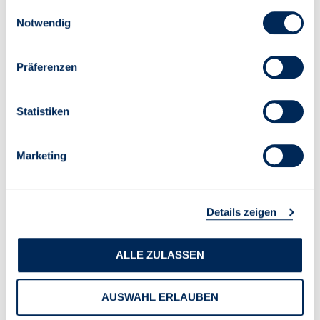
Kurfürstenanlage 1
Einwilligungsauswahl
69115 Heidelberg
Notwendig
Zielgruppe:
Wohnimmobilienverwalter/innen,
Sachbearbeiter/innen, Führungskräfte
Präferenzen
(Geschäftsführer/innen und leitende Angestellte)
Qualifikationsniveau:
Format:
Fachforum
Themengebiet:
Grundlagen der Immobilienwirtschaft,
Statistiken
Rechtliche Grundlagen, Verwaltung von
Wohnungseigentumsobjekten, Verwaltung von
Mietobjekten, Kaufmännische Grundlagen
Marketing
Teilnahmegebühr Mitglied:
296,31 € (249,00 € zzgl. 19,00
% USt.)
Teilnahmegebühr Nicht-Mitglied:
355,81 € (299,00 € zzgl.
Details zeigen
19,00 % USt.)
ALLE ZULASSEN
Veranstalter
AUSWAHL ERLAUBEN
VDIV Management GmbH