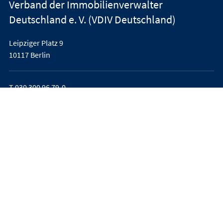
Verband der Immobilienverwalter
Deutschland e. V. (VDIV Deutschland)
Leipziger Platz 9
10117 Berlin
T
030 300 96 79-0
office@vdiv.de
Impressum
AGB
Teilnahmebedingungen
Datenschutz
Feedback