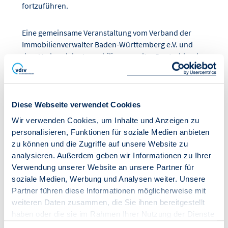
fortzuführen.
Eine gemeinsame Veranstaltung vom Verband der
Immobilienverwalter Baden-Württemberg e.V. und
dem Verband der Immobilienverwalter Deutschland
e. V.
Das Programm folgt im Sommer.
Diese Webseite verwendet Cookies
Wir verwenden Cookies, um Inhalte und Anzeigen zu
personalisieren, Funktionen für soziale Medien anbieten
zu können und die Zugriffe auf unsere Website zu
IN DEN WARENKORB
analysieren. Außerdem geben wir Informationen zu Ihrer
Verwendung unserer Website an unsere Partner für
soziale Medien, Werbung und Analysen weiter. Unsere
Datum:
23. - 24.02.2027
Partner führen diese Informationen möglicherweise mit
Zeitraum:
11:00 – 18:00 Uhr
weiteren Daten zusammen, die Sie ihnen bereitgestellt
Ort:
haben oder die sie im Rahmen Ihrer Nutzung der Dienste
Hilton Heidelberg
gesammelt haben.