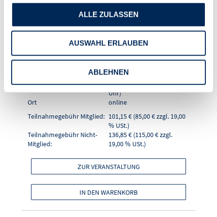
"Crashkurs WEG-
ALLE ZULASSEN
Verwalter - Teil 3"
AUSWAHL ERLAUBEN
Seminarnummer
26021
Format
Online-Seminar
ABLEHNEN
Referentin
Walburga Egle
Datum (Zeitraum)
03.09.2026 (10:00 - 11:30
Uhr)
Ort
online
Teilnahmegebühr Mitglied:
101,15 € (85,00 € zzgl. 19,00
% USt.)
Teilnahmegebühr Nicht-
136,85 € (115,00 € zzgl.
Mitglied:
19,00 % USt.)
ZUR VERANSTALTUNG
IN DEN WARENKORB