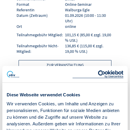
Format
Online-Seminar
Referentin
Walburga Egle
Datum (Zeitraum)
01.09.2026 (10:00 - 11:30
Uhr)
Ort
online
Teilnahmegebühr Mitglied:
101,15 € (85,00 € zzgl. 19,00
% USt.)
Teilnahmegebühr Nicht-
136,85 € (115,00 € zzgl.
Mitglied:
19,00 % USt.)
ZUR VERANSTALTUNG
IN DEN WARENKORB
Diese Webseite verwendet Cookies
Online-Seminar
Wir verwenden Cookies, um Inhalte und Anzeigen zu
personalisieren, Funktionen für soziale Medien anbieten
"Crashkurs WEG-
zu können und die Zugriffe auf unsere Website zu
analysieren. Außerdem geben wir Informationen zu Ihrer
Verwalter - Teil 2"