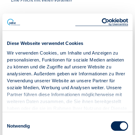
Moderne Funkgeräte und eine intelligente Vernetzung
bringen zahlreiche Vorteile mit sich, zum Beispiel die
Reduzierung der Aufwände in der
Liegenschaftsverwaltung aufgrund automatisierter
Prozesse und den Wegfall der Vor-Ort-Ablesungen.
Diese Webseite verwendet Cookies
Auch die Zwischenablesungen entfallen, da alle Daten
Wir verwenden Cookies, um Inhalte und Anzeigen zu
automatisiert übertragen bzw. aus der Ferne abgelesen
personalisieren, Funktionen für soziale Medien anbieten
werden können. Zudem ermöglicht die Fernablesung
zu können und die Zugriffe auf unsere Website zu
die gesetzlich vorgeschriebene unterjährige
analysieren. Außerdem geben wir Informationen zu Ihrer
Verbrauchsinformation (UVI) für Heizung und
Verwendung unserer Website an unsere Partner für
Warmwasser.
soziale Medien, Werbung und Analysen weiter. Unsere
Partner führen diese Informationen möglicherweise mit
Die unterjährige Verbrauchsinformation (UVI)
weiteren Daten zusammen, die Sie ihnen bereitgestellt
haben oder die sie im Rahmen Ihrer Nutzung der Dienste
gesammelt haben.
Die Eigentümer bzw. Verwalter von
Einwilligungsauswahl
Mehrparteienhäusern, in denen bereits fernablesbare
Notwendig
Messtechnik installiert wurde, sind verpflichtet, den