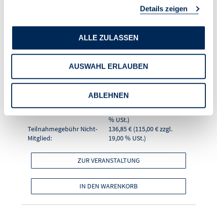
Details zeigen
Verwalter - Teil 2"
ALLE ZULASSEN
Seminarnummer
26020
Format
Online-Seminar
AUSWAHL ERLAUBEN
Referentin
Walburga Egle
Datum (Zeitraum)
02.09.2026 (10:00 - 11:30
Uhr)
ABLEHNEN
Ort
online
Teilnahmegebühr Mitglied:
101,15 € (85,00 € zzgl. 19,00
% USt.)
Teilnahmegebühr Nicht-
136,85 € (115,00 € zzgl.
Mitglied:
19,00 % USt.)
ZUR VERANSTALTUNG
IN DEN WARENKORB