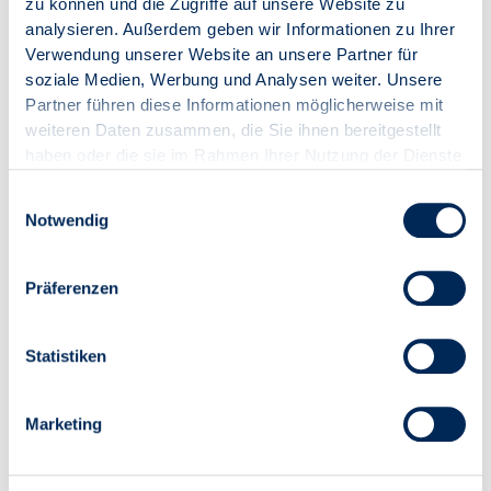
zu können und die Zugriffe auf unsere Website zu
analysieren. Außerdem geben wir Informationen zu Ihrer
Seminarnummer
26019
Verwendung unserer Website an unsere Partner für
Format
Online-Seminar
soziale Medien, Werbung und Analysen weiter. Unsere
Referentin
Walburga Egle
Partner führen diese Informationen möglicherweise mit
Datum (Zeitraum)
01.09.2026 (10:00 - 11:30
weiteren Daten zusammen, die Sie ihnen bereitgestellt
Uhr)
Ort
online
haben oder die sie im Rahmen Ihrer Nutzung der Dienste
gesammelt haben.
Teilnahmegebühr Mitglied:
101,15 € (85,00 € zzgl. 19,00
Einwilligungsauswahl
% USt.)
Notwendig
Teilnahmegebühr Nicht-
136,85 € (115,00 € zzgl.
Mitglied:
19,00 % USt.)
Präferenzen
ZUR VERANSTALTUNG
IN DEN WARENKORB
Statistiken
Marketing
Online-Seminar
"Crashkurs WEG-