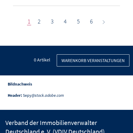
1
2
3
4
5
6
0
Artikel
WARENKORB VERANSTALTUNGEN
Bildnachweis
Header:
Sepy
@stock.adobe.com
Verband der Immobilienverwalter
Deutschland e. V. (VDIV Deutschland)