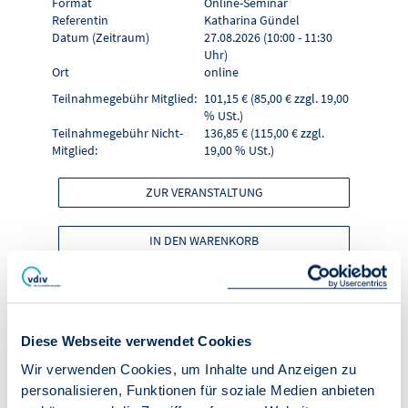
Format
Online-Seminar
Referentin
Katharina Gündel
Datum (Zeitraum)
27.08.2026 (10:00 - 11:30
Uhr)
Ort
online
Teilnahmegebühr Mitglied:
101,15 € (85,00 € zzgl. 19,00
% USt.)
Teilnahmegebühr Nicht-
136,85 € (115,00 € zzgl.
Mitglied:
19,00 % USt.)
ZUR VERANSTALTUNG
IN DEN WARENKORB
Online-Seminar
"Crashkurs WEG-
Diese Webseite verwendet Cookies
Wir verwenden Cookies, um Inhalte und Anzeigen zu
Verwalter - Teil 1"
personalisieren, Funktionen für soziale Medien anbieten