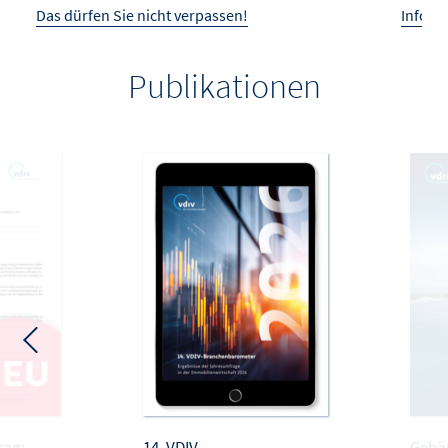
Das dürfen Sie nicht verpassen!
Infos 
Publikationen
rag:
14. VDIV-
Gebä