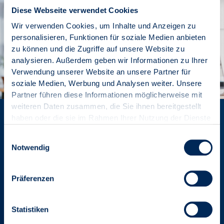
Diese Webseite verwendet Cookies
Wir verwenden Cookies, um Inhalte und Anzeigen zu
personalisieren, Funktionen für soziale Medien anbieten
zu können und die Zugriffe auf unsere Website zu
analysieren. Außerdem geben wir Informationen zu Ihrer
Verwendung unserer Website an unsere Partner für
soziale Medien, Werbung und Analysen weiter. Unsere
Partner führen diese Informationen möglicherweise mit
weiteren Daten zusammen, die Sie ihnen bereitgestellt
Mitglied werden und Vorteile
haben oder die sie im Rahmen Ihrer Nutzung der Dienste
gesammelt haben.
genießen
Einwilligungsauswahl
Notwendig
Die Mitgliedschaft in den VDIV-Landesverbänden ist als
Gütesiegel für Professionalität anerkannt und damit Garant
Präferenzen
für Ihre Kompetenz und Seriosität.
Statistiken
VORTEILE ENTDECKEN