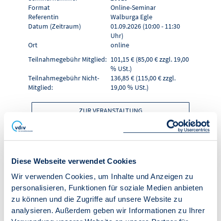
Format
Online-Seminar
Referentin
Walburga Egle
Datum (Zeitraum)
01.09.2026 (10:00 - 11:30
Uhr)
Ort
online
Teilnahmegebühr Mitglied:
101,15 € (85,00 € zzgl. 19,00
% USt.)
Teilnahmegebühr Nicht-
136,85 € (115,00 € zzgl.
Mitglied:
19,00 % USt.)
ZUR VERANSTALTUNG
IN DEN WARENKORB
Diese Webseite verwendet Cookies
Online-Seminar
Wir verwenden Cookies, um Inhalte und Anzeigen zu
personalisieren, Funktionen für soziale Medien anbieten
"Crashkurs WEG-
zu können und die Zugriffe auf unsere Website zu
analysieren. Außerdem geben wir Informationen zu Ihrer
Verwalter - Teil 2"