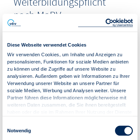
Weiterbildungspflicht
nach MaBV
Ihre Teilnahme wird angerechnet! Für Ihre
Teilnahme am Online-Seminar erhalten Sie eine
Teilnahmebestätigung, die Sie zum Nachweis Ihrer
Diese Webseite verwendet Cookies
Weiterbildungspflicht nutzen können. Ihre
Teilnahme bestätigen wir Ihnen mit bis zu 1 Stunde
Wir verwenden Cookies, um Inhalte und Anzeigen zu
30 Minuten.
personalisieren, Funktionen für soziale Medien anbieten
zu können und die Zugriffe auf unsere Website zu
analysieren. Außerdem geben wir Informationen zu Ihrer
Verwendung unserer Website an unsere Partner für
soziale Medien, Werbung und Analysen weiter. Unsere
IN DEN WARENKORB
Partner führen diese Informationen möglicherweise mit
weiteren Daten zusammen, die Sie ihnen bereitgestellt
haben oder die sie im Rahmen Ihrer Nutzung der Dienste
Datum:
03.09.2026
gesammelt haben.
Zeitraum:
14:00 – 15:30 Uhr
Einwilligungsauswahl
Notwendig
Ort:
online