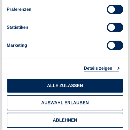
Seminarnummer:
26104
Zielgruppe:
Wohnimmobilienverwalter/innen
Präferenzen
Qualifikationsniveau:
Basis, Aufbau
Format:
Online-Seminar
Themengebiet:
Grundlagen der Immobilienwirtschaft,
Statistiken
Rechtliche Grundlagen, Verwaltung von
Wohnungseigentumsobjekten
Lehr- und Lernmethoden:
Vortrag
Marketing
Teilnahmegebühr Mitglied:
101,15 € (85,00 € zzgl. 19,00
% USt.)
Teilnahmegebühr Nicht-Mitglied:
136,85 € (115,00 € zzgl.
Details zeigen
19,00 % USt.)
ALLE ZULASSEN
Referent
AUSWAHL ERLAUBEN
ABLEHNEN