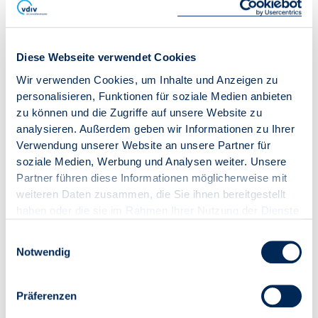
Workshops und Diskussionen:
Eine Plattform
schaffen, auf der neue Ideen und Lösungen in der
Immobilienbranche entwickelt werden können
Mentorenprogramme:
Triff erfahrene Experten,
Diese Webseite verwendet Cookies
die dich in deiner beruflichen Entwicklung
Wir verwenden Cookies, um Inhalte und Anzeigen zu
begleiten
personalisieren, Funktionen für soziale Medien anbieten
zu können und die Zugriffe auf unsere Website zu
analysieren. Außerdem geben wir Informationen zu Ihrer
Verwendung unserer Website an unsere Partner für
soziale Medien, Werbung und Analysen weiter. Unsere
Partner führen diese Informationen möglicherweise mit
weiteren Daten zusammen, die Sie ihnen bereitgestellt
haben oder die sie im Rahmen Ihrer Nutzung der Dienste
gesammelt haben.
Einwilligungsauswahl
Notwendig
Präferenzen
Du hast Interesse?