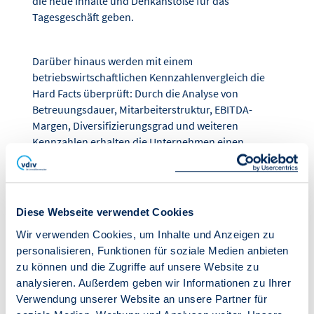
die neue Inhalte und Denkanstöße für das
Tagesgeschäft geben.
Darüber hinaus werden mit einem
betriebswirtschaftlichen Kennzahlenvergleich die
Hard Facts überprüft: Durch die Analyse von
Betreuungsdauer, Mitarbeiterstruktur, EBITDA-
Margen, Diversifizierungsgrad und weiteren
Kennzahlen erhalten die Unternehmen einen
betriebswirtschaftlichen Gesamtüberblick sowie
einen gruppeninternen und branchenweiten
Vergleich.
Diese Webseite verwendet Cookies
Mit der Arbeitsgemeinschaft der Großen
Wir verwenden Cookies, um Inhalte und Anzeigen zu
Unternehmen hat der Verband der
personalisieren, Funktionen für soziale Medien anbieten
Immobilienverwalter Deutschland e. V. im Jahr 2017
zu können und die Zugriffe auf unsere Website zu
für Immobilienverwaltungen mit großem Bestand die
analysieren. Außerdem geben wir Informationen zu Ihrer
Möglichkeit geschaffen, sich auf gleicher Ebene
Verwendung unserer Website an unsere Partner für