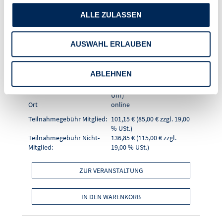
"Crashkurs WEG-
ALLE ZULASSEN
Verwalter - Teil 3"
AUSWAHL ERLAUBEN
Seminarnummer
26021
Format
Online-Seminar
ABLEHNEN
Referentin
Walburga Egle
Datum (Zeitraum)
03.09.2026 (10:00 - 11:30
Uhr)
Ort
online
Teilnahmegebühr Mitglied:
101,15 € (85,00 € zzgl. 19,00
% USt.)
Teilnahmegebühr Nicht-
136,85 € (115,00 € zzgl.
Mitglied:
19,00 % USt.)
ZUR VERANSTALTUNG
IN DEN WARENKORB