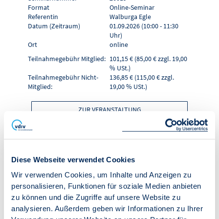
Format
Online-Seminar
Referentin
Walburga Egle
Datum (Zeitraum)
01.09.2026 (10:00 - 11:30
Uhr)
Ort
online
Teilnahmegebühr Mitglied:
101,15 € (85,00 € zzgl. 19,00
% USt.)
Teilnahmegebühr Nicht-
136,85 € (115,00 € zzgl.
Mitglied:
19,00 % USt.)
ZUR VERANSTALTUNG
IN DEN WARENKORB
Diese Webseite verwendet Cookies
Online-Seminar
Wir verwenden Cookies, um Inhalte und Anzeigen zu
personalisieren, Funktionen für soziale Medien anbieten
"Crashkurs WEG-
zu können und die Zugriffe auf unsere Website zu
analysieren. Außerdem geben wir Informationen zu Ihrer
Verwalter - Teil 2"