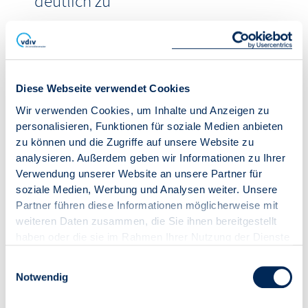
deutlich zu
Hitze und Starkregen werden für den deutschen
Gebäudebestand zu immer größeren
Risikofaktoren. Einer aktuellen Studie von Wüest
Partner und Climada ...
Diese Webseite verwendet Cookies
weiterlesen
Wir verwenden Cookies, um Inhalte und Anzeigen zu
personalisieren, Funktionen für soziale Medien anbieten
zu können und die Zugriffe auf unsere Website zu
04.08.2026
News
analysieren. Außerdem geben wir Informationen zu Ihrer
Strom-Netzentgelte 2027:
Verwendung unserer Website an unsere Partner für
soziale Medien, Werbung und Analysen weiter. Unsere
Staatlicher Zuschuss soll sinken
Partner führen diese Informationen möglicherweise mit
weiteren Daten zusammen, die Sie ihnen bereitgestellt
Die Entlastung bei den Strom-Netzentgelten dürfte
haben oder die sie im Rahmen Ihrer Nutzung der Dienste
2027 geringer ausfallen als im laufenden Jahr. Nach
gesammelt haben.
dem Entwurf für den Wirtschaftsplan des Klima- ...
Einwilligungsauswahl
weiterlesen
Notwendig