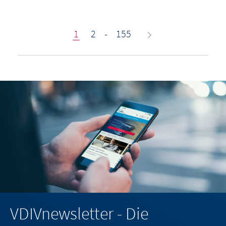
1
2
-
155
VDIVnewsletter - Die